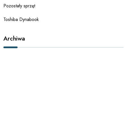
Pozostały sprzęt
Toshiba Dynabook
Archiwa
styczeń 2020
październik 2019
sierpień 2019
lipiec 2019
maj 2019