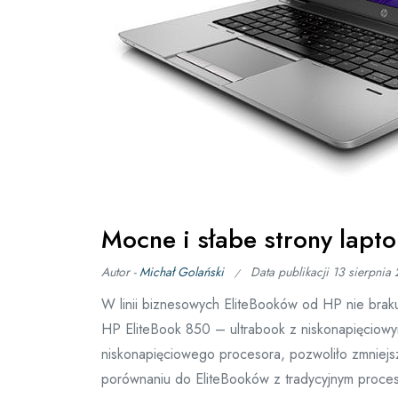
Mocne i słabe strony lapt
Autor -
Michał Golański
Data publikacji
13 sierpnia
W linii biznesowych EliteBooków od HP nie braku
HP EliteBook 850 – ultrabook z niskonapięciowy
niskonapięciowego procesora, pozwoliło zmniejsz
porównaniu do EliteBooków z tradycyjnym proce