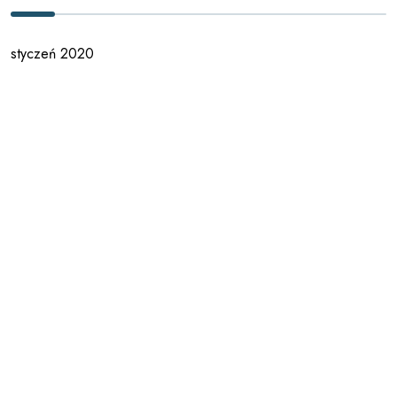
styczeń 2020
październik 2019
sierpień 2019
lipiec 2019
maj 2019
maj 2018
marzec 2018
luty 2018
maj 2017