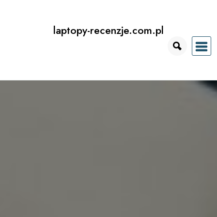
Przejdź
do
laptopy-recenzje.com.pl
treści