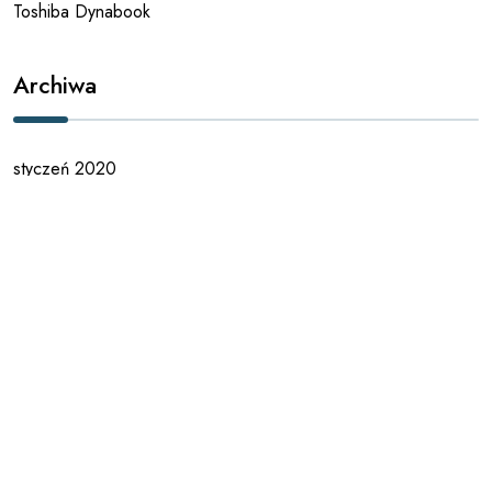
Toshiba Dynabook
Archiwa
styczeń 2020
październik 2019
sierpień 2019
lipiec 2019
maj 2019
maj 2018
marzec 2018