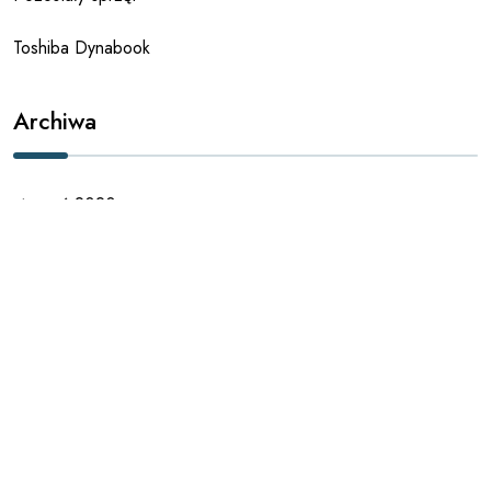
Toshiba Dynabook
Archiwa
styczeń 2020
październik 2019
sierpień 2019
lipiec 2019
maj 2019
maj 2018