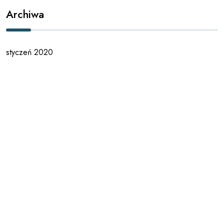
Archiwa
styczeń 2020
październik 2019
sierpień 2019
lipiec 2019
maj 2019
maj 2018
marzec 2018
luty 2018