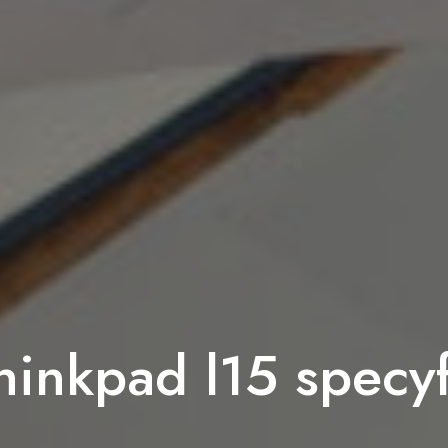
hinkpad l15 specyf