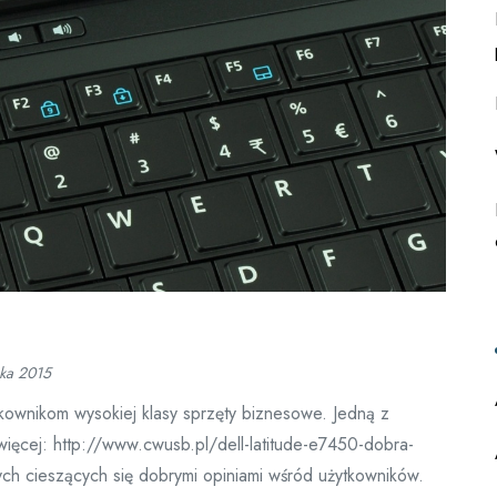
ika 2015
ytkownikom wysokiej klasy sprzęty biznesowe. Jedną z
więcej: http://www.cwusb.pl/dell-latitude-e7450-dobra-
ych cieszących się dobrymi opiniami wśród użytkowników.